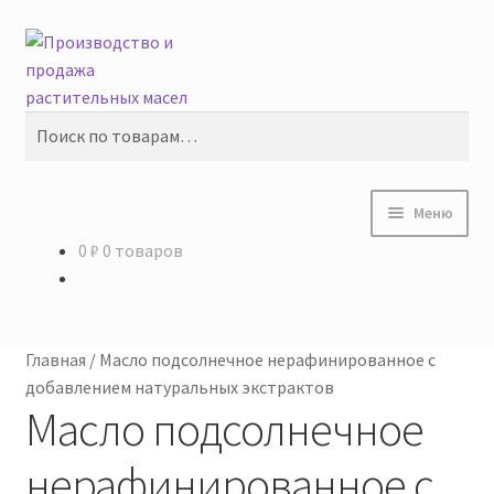
Перейти
Перейти
Поиск
к
к
навигации
содержимому
Искать:
Меню
0
₽
0 товаров
Главная
Доставка
Главная
/
Масло подсолнечное нерафинированное с
Корзина
добавлением натуральных экстрактов
Масло подсолнечное
Мой аккаунт
нерафинированное с